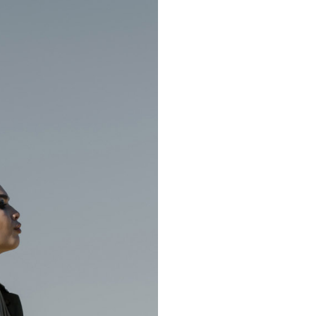
Home
Portfolio
Y
$
18