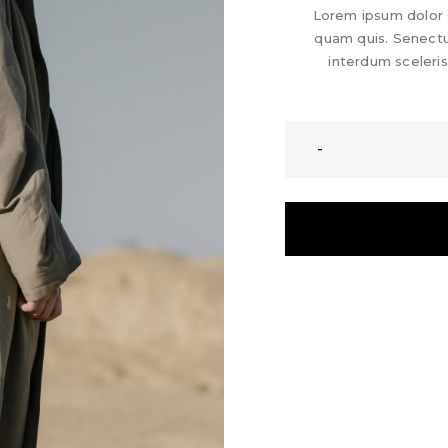
Lorem ipsum dolor si
quam quis. Senect
interdum sceleris
-